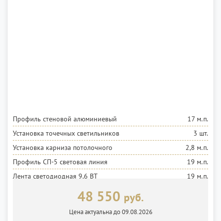
Профиль стеновой алюминиевый
17 м.п.
Установка точечных светильников
3 шт.
Установка карниза потолочного
2,8 м.п.
Профиль СП-5 световая линия
19 м.п.
Лента светодиодная 9,6 ВТ
19 м.п.
Установка ленты
19 м.п.
48 550
руб.
Блок 100 ВТ
2 шт.
Цена актуальна до 09.08.2026
Полотно белое матовое MSD Premium
18 м²