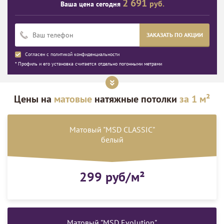
2 691
руб.
Ваша цена сегодня
ЗАКАЗАТЬ ПО АКЦИИ
Согласен с
политикой конфиденциальности
* Профиль и его установка считается отдельно погонными метрами
Цены на
матовые
натяжные потолки
за 1 м²
Матовый "MSD CLASSIC"
белый
299 руб/м²
Матовый "MSD Evolution"